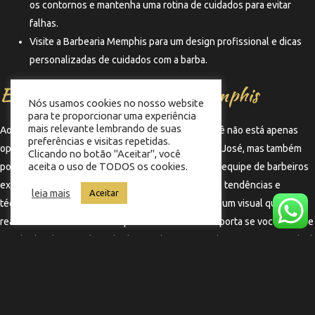
os contornos e mantenha uma rotina de cuidados para evitar
falhas.
Visite a Barbearia Memphis para um design profissional e dicas
personalizadas de cuidados com a barba.
Experiência na Barbearia Memphis
Nós usamos cookies no nosso website
para te proporcionar uma experiência
mais relevante lembrando de suas
Ao escolher a Barbearia Memphis no Kobrasol, você não está apenas
preferências e visitas repetidas.
optando por um corte de cabelo masculino em São José, mas também
Clicando no botão "Aceitar", você
aceita o uso de TODOS os cookies.
por uma experiência única de cuidados pessoais. A equipe de barbeiros
experientes está sempre atualizada com as últimas tendências e
leia mais
Aceitar
técnicas, garantindo que você saia satisfeito e com um visual que
realmente combina com sua personalidade. Não importa se você prefere
uma barba cheia ou desenhada, a Barbearia Memphis tem o serviço ideal
para você.
←
Termo anterior
Termo seguinte
→