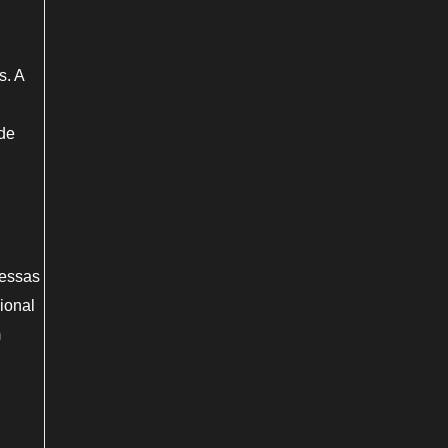
s. A
úde
dessas
ional
m