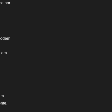
melhor
 podem
r em
zam
ente.