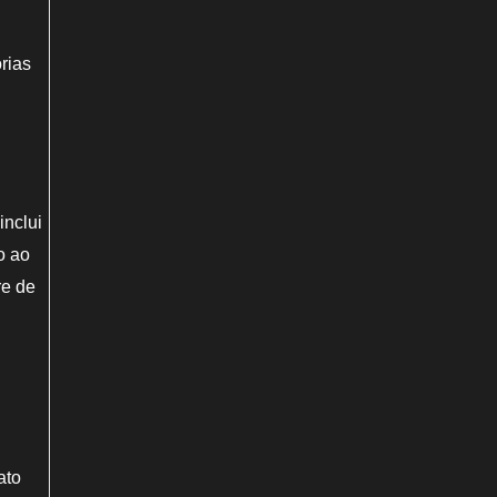
rias
inclui
o ao
re de
ato