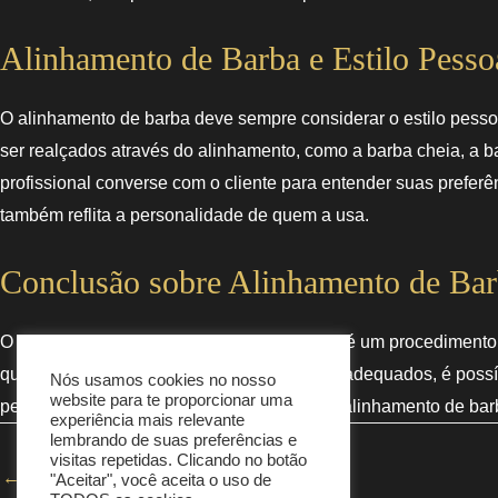
Alinhamento de Barba e Estilo Pesso
O alinhamento de barba deve sempre considerar o estilo pess
ser realçados através do alinhamento, como a barba cheia, a ba
profissional converse com o cliente para entender suas prefe
também reflita a personalidade de quem a usa.
Conclusão sobre Alinhamento de Bar
O alinhamento de barba sem agredir a pele é um procedimento 
qualificado e utilizar as técnicas e produtos adequados, é poss
Nós usamos cookies no nosso
website para te proporcionar uma
pele em primeiro lugar. Investir em um bom alinhamento de barb
experiência mais relevante
lembrando de suas preferências e
visitas repetidas. Clicando no botão
←
Termo anterior
"Aceitar", você aceita o uso de