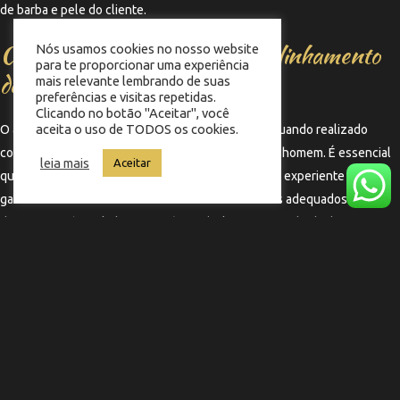
de barba e pele do cliente.
Considerações Finais sobre o Alinhamento
Nós usamos cookies no nosso website
para te proporcionar uma experiência
de Barba
mais relevante lembrando de suas
preferências e visitas repetidas.
Clicando no botão "Aceitar", você
aceita o uso de TODOS os cookies.
O alinhamento de barba é um procedimento que, quando realizado
corretamente, pode transformar a aparência de um homem. É essencial
leia mais
Aceitar
que o cliente escolha um profissional qualificado e experiente para
garantir um resultado satisfatório. Com os cuidados adequados antes,
durante e após o alinhamento, é possível manter uma barba bonita e
bem cuidada, refletindo a personalidade e o estilo de cada um.
←
Termo anterior
Termo seguinte
→
Copyright © 2025 Barbearia Memphis | Feito por
Nobug Tecnologia ​