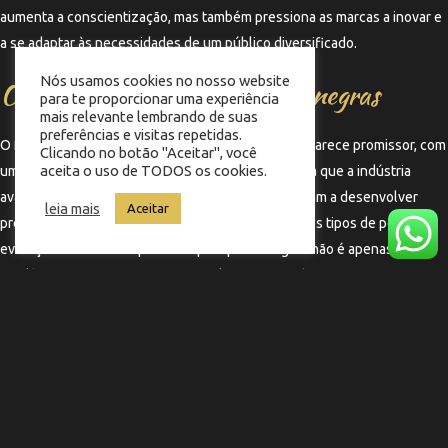
aumenta a conscientização, mas também pressiona as marcas a inovar e
a se adaptar às necessidades de um público diversificado.
Nós usamos cookies no nosso website
O futuro das tintas para peles negras
para te proporcionar uma experiência
mais relevante lembrando de suas
preferências e visitas repetidas.
O futuro das tintas específicas para peles negras parece promissor, com
Clicando no botão "Aceitar", você
aceita o uso de TODOS os cookies.
um contínuo foco em inovação e inclusão. À medida que a indústria
avança, espera-se que mais marcas se comprometam a desenvolver
leia mais
Aceitar
produtos que atendam às necessidades de todos os tipos de pele. A
evolução das tintas específicas para peles negras não é apenas uma
tendência passageira, mas uma mudança necessária que reflete a
diversidade e a riqueza cultural da sociedade contemporânea.
←
Termo anterior
Termo seguinte
→